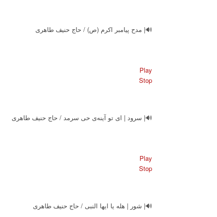
🔊| مدح پیامبر اکرم (ص) / حاج حنیف طاهری
Play
Stop
🔊| سرود | ای تو آینه‌ی حی سرمد / حاج حنیف طاهری
Play
Stop
🔊| شور | هله یا ایها النبی / حاج حنیف طاهری