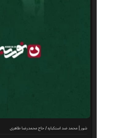
شور | محمد ضد استکباره / حاج محمدرضا طاهری