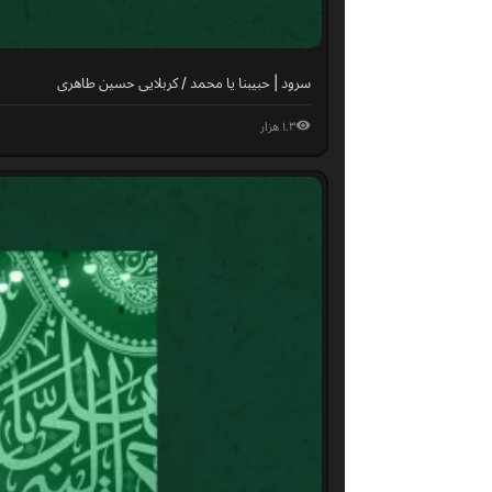
سرود | حبیبنا یا محمد / کربلایی حسین طاهری
۱.۳ هزار