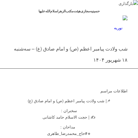
حسینیه‌مجازی‌هیئت‌مکتب‌الزهراسلام‌الله‌علیها
شب ولادت پیامبر اعظم (ص) و امام صادق (ع) – سه‌شنبه
۱۸ شهریور ۱۴۰۴
اطلاعات مراسم
📌| شب ولادت پیامبر اعظم (ص) و امام صادق (ع)
سخنران :
✍️ | حجت الاسلام حامد کاشانی
مداحان :
🔹#حاج_محمدرضا_طاهری