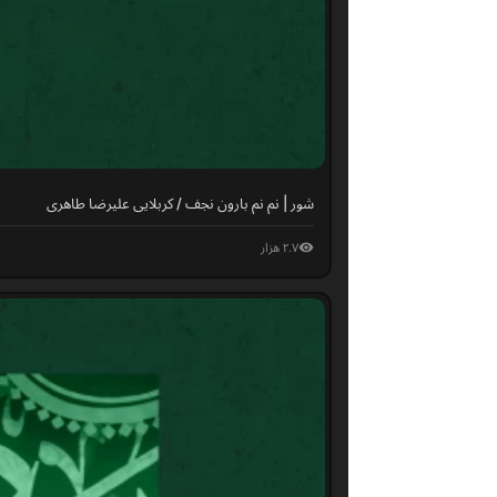
شور | نم نم بارون نجف / کربلایی علیرضا طاهری
۲.۷ هزار