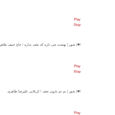
Play
Stop
| شور | بهشت چی داره که نجف نداره / حاج حنیف طاهری
Play
Stop
🔊| شور | نم نم بارون نجف / کربلایی علیرضا طاهری
Play