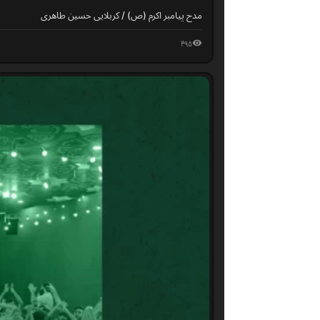
مدح پیامبر اکرم (ص) / کربلایی حسین طاهری
۴۹۵