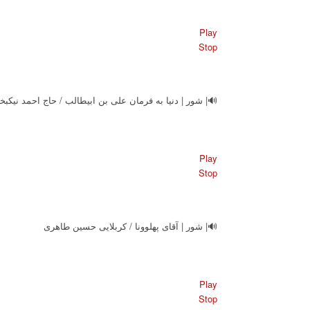
Play
Stop
🔊| شور | دنیا به فرمان علی بن ابیطالب / حاج احمد نیکبخت
Play
Stop
🔊| شور | آقای پهلوونا / کربلایی حسین طاهری
Play
Stop