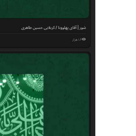
شور | آقای پهلوونا / کربلایی حسین طاهری
۱.۶ هزار