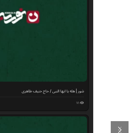
شور | هله یا ایها النبی / حاج حنیف طاهری
۷۱۰