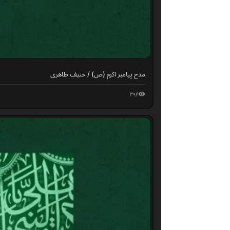
مدح پیامبر اکرم (ص) / حنیف طاهری
۳۹۴