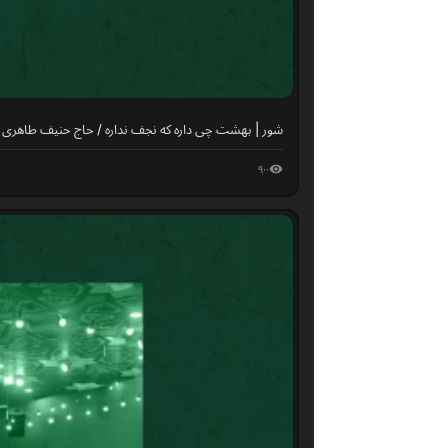
شور | بهشت چی داره که نجف نداره / حاج حنیف طاهری
۹۰۰