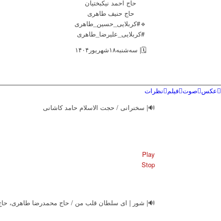
حاج احمد نیکبختیان
حاج حنیف طاهری
🔹#کربلایی_حسین_طاهری
#کربلایی_علیرضا_طاهری
🗓| سه‌شنبه۱۸شهریور۱۴۰۴
عکس
صوت
فیلم
نظرات
🔊| سخنرانی / حجت الاسلام حامد کاشانی
Play
Stop
🔊| شور | ای سلطان قلب من / حاج محمدرضا طاهری، حا